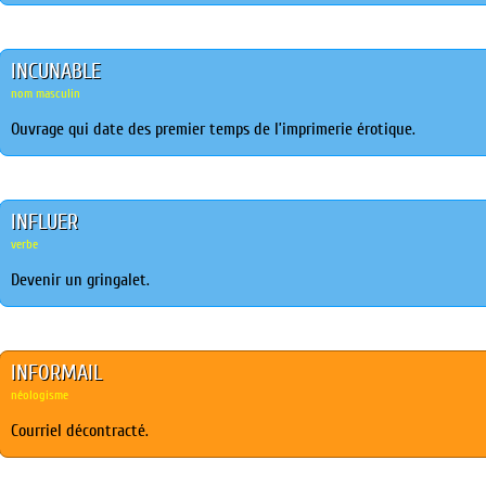
INCUNABLE
nom masculin
Ouvrage qui date des premier temps de l’imprimerie érotique.
INFLUER
verbe
Devenir un gringalet.
INFORMAIL
néologisme
Courriel décontracté.