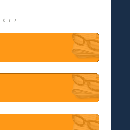
X
Y
Z