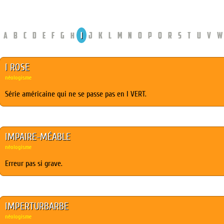
A
B
C
D
E
F
G
H
I
J
K
L
M
N
O
P
Q
R
S
T
U
V
W
I ROSE
néologisme
Série américaine qui ne se passe pas en I VERT.
IMPAIRE-MÉABLE
néologisme
Erreur pas si grave.
IMPERTURBARBE
néologisme