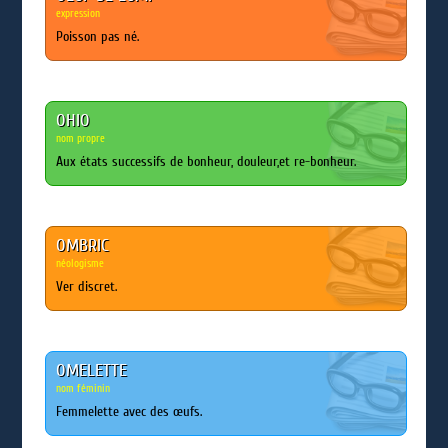
expression
Poisson pas né.
OHIO
nom propre
Aux états successifs de bonheur, douleur,et re-bonheur.
OMBRIC
néologisme
Ver discret.
OMELETTE
nom féminin
Femmelette avec des œufs.