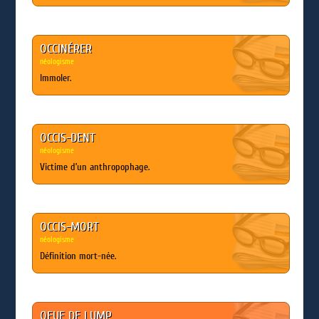
OCCINÉRER
néologisme
Immoler.
OCCIS-DENT
néologisme
Victime d’un anthropophage.
OCCIS-MORT
néologisme
Définition mort-née.
OEUF DE LUMP