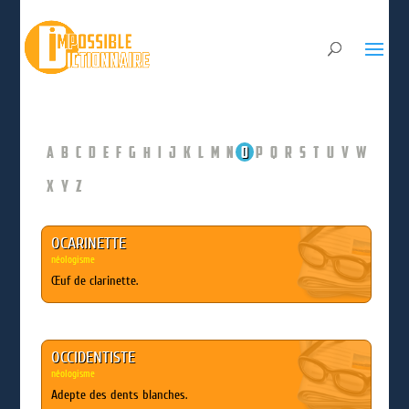
A
B
C
D
E
F
G
H
I
J
K
L
M
N
O
P
Q
R
S
T
U
V
W
X
Y
Z
OCARINETTE
néologisme
Œuf de clarinette.
OCCIDENTISTE
néologisme
Adepte des dents blanches.