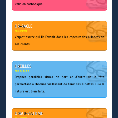
Religion cathodique.
OR-RACLE
néologisme
Voyant escroc qui lit l’avenir dans les copeaux des alliances de
ses clients.
OREILLES
nom féminin
Organes parallèles situés de part et d’autre de la tête
permettant à l’homme vieillissant de tenir ses lunettes. Que la
nature est bien faite.
ORGUE-ASTHME