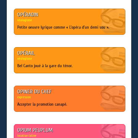
OPÉRADIN
néologisme
Petite oeuvre lyrique comme « L’opéra d’un demi sou ».
OPÉRAIL
néologisme
Bel Canto joué à la gare du ténor.
OPINER DU CHEF
expression
Accepter la promotion canapé.
OPIUM PEUPLUM
locution latine