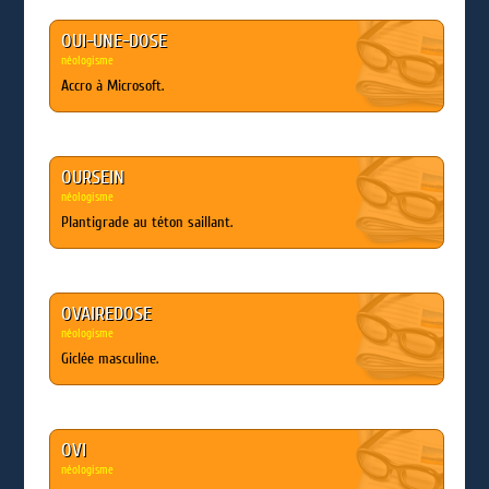
OUI-UNE-DOSE
néologisme
Accro à Microsoft.
OURSEIN
néologisme
Plantigrade au téton saillant.
OVAIREDOSE
néologisme
Giclée masculine.
OVI
néologisme