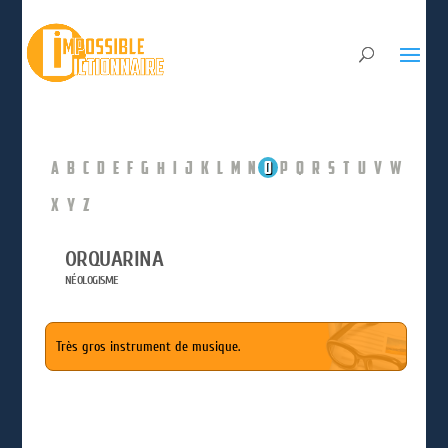
A
B
C
D
E
F
G
H
I
J
K
L
M
N
O
P
Q
R
S
T
U
V
W
X
Y
Z
ORQUARINA
NÉOLOGISME
Très gros instrument de musique.