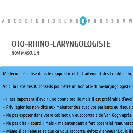
A
B
C
D
E
F
G
H
I
J
K
L
M
N
O
P
Q
R
S
T
U
V
W
OTO-RHINO-LARYNGOLOGISTE
NOM MASCULIN
Médecin spécialisé dans le diagnostic et le traitement des troubles du ne
Voici la liste des 10 conseils pour être un bon oto-rhino-laryngologiste :
– Il est important d’avoir une bonne oreille mais il est préférable d’avoi
– Privilégier les non-dits aux malentendus avec vos patients au risque 
– Ne pas exposer dans votre cabinet un autoportrait de Van Gogh après 
– Ne pas dire « sourd » mais « malentendant à fort potentiel rémunérat
– Même si ça l’amuse et que ça vous rapporte, évitez d’envoyer Louis d