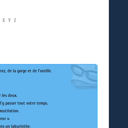
X
Y
Z
z, de la gorge et de l’oreille.
r les deux.
d’y passer tout votre temps.
mutilation.
eur ».
ans un labyrinthe.