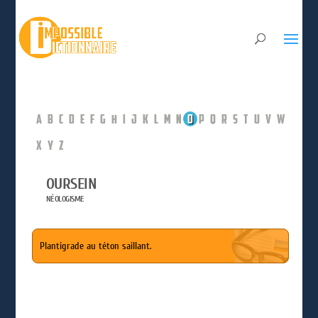
A
B
C
D
E
F
G
H
I
J
K
L
M
N
O
P
Q
R
S
T
U
V
W
X
Y
Z
OURSEIN
NÉOLOGISME
Plantigrade au téton saillant.