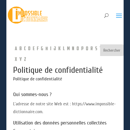
A
B
C
D
E
F
G
H
I
J
K
L
M
N
O
P
Q
R
S
T
U
V
W
X
Y
Z
Politique de confidentialité
Politique de confidentialité
Qui sommes-nous ?
L’adresse de notre site Web est : https://www.impossible-
dictionnaire.com.
Utilisation des données personnelles collectées