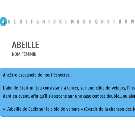
A
B
C
D
E
F
G
H
I
J
K
L
M
N
O
P
Q
R
S
T
U
V
W
ABEILLE
NOM FÉMININ
Ancêtre espagnole de nos fléchettes.
L’abeille était un jeu consistant à lancer, sur une cible de velours, l’
dard en avant, afin qu’il s’accroche sur une case compte double… ou alor
« L’abeille de Cadix sur la cible de velours » (Extrait de la chanson des 