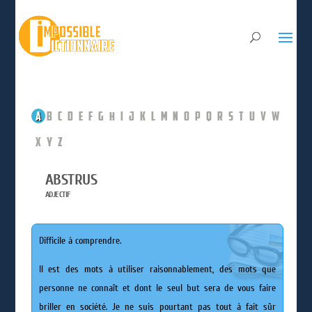
A
B
C
D
E
F
G
H
I
J
K
L
M
N
O
P
Q
R
S
T
U
V
W
X
Y
Z
ABSTRUS
ADJECTIF
Difficile à comprendre.
Il est des mots à utiliser raisonnablement, des mots que
personne ne connaît et dont le seul but sera de vous faire
briller en société. Je ne suis pourtant pas tout à fait sûr