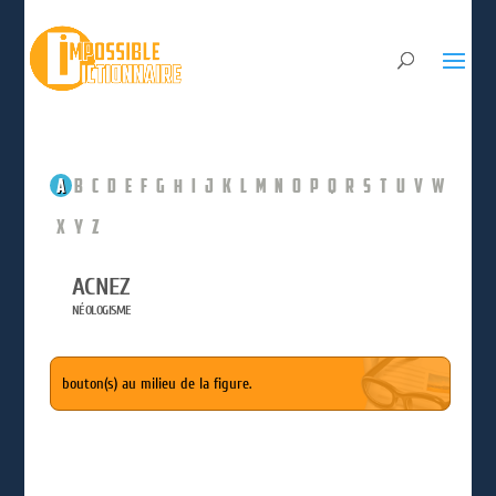
A
B
C
D
E
F
G
H
I
J
K
L
M
N
O
P
Q
R
S
T
U
V
W
X
Y
Z
ACNEZ
NÉOLOGISME
bouton(s) au milieu de la figure.