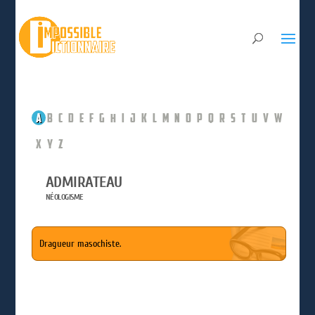
A
B
C
D
E
F
G
H
I
J
K
L
M
N
O
P
Q
R
S
T
U
V
W
X
Y
Z
ADMIRATEAU
NÉOLOGISME
Dragueur masochiste.