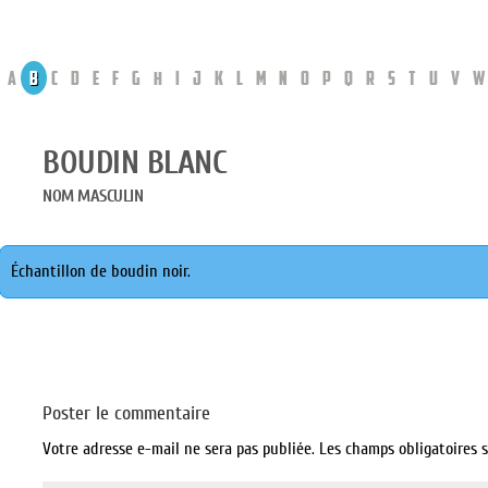
A
B
C
D
E
F
G
H
I
J
K
L
M
N
O
P
Q
R
S
T
U
V
W
BOUDIN BLANC
NOM MASCULIN
Échantillon de boudin noir.
Poster le commentaire
Votre adresse e-mail ne sera pas publiée.
Les champs obligatoires 