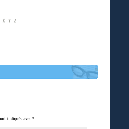
X
Y
Z
sont indiqués avec
*