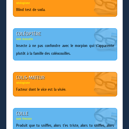
néologisme
Blind test de soda.
COLÉOPTÈRE
nom masculin
Insecte à ne pas confondre avec le morpion qui s’apparente
plutôt à la famille des coléocouilles.
COLIS-MATEUR
néologisme
Facteur dont le vice est la visée.
COLLE
nom féminin
Produit que tu sniffes, alors t’es triste, alors tu sniffes, alors