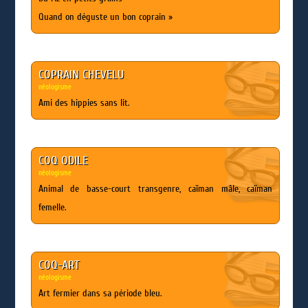
Quand on déguste un bon coprain »
COPRAIN CHEVELU
néologisme
Ami des hippies sans lit.
COQ ODILE
néologisme
Animal de basse-court transgenre, caïman mâle, caïman
femelle.
COQ-ART
néologisme
Art fermier dans sa période bleu.