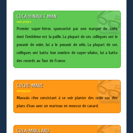
COCA-HINAULT MAN
nom propre
Premier super-héros sponsorisé par une marque de soda,
dont l’emblème est la paille. La plupart de ses collègues ont le
pouvoir de voler, lui a le pouvoir de vélo. La plupart de ses
collègues ont battu bon nombre de super-vilains, lui a battu
des records au Tour de France.
COCHE-MARE
néologisme
Mauvais rêve consistant à se voir planter des croix sur des
plans d’eau avec un marteau en mousse de canard.
COLA-MAILLARD