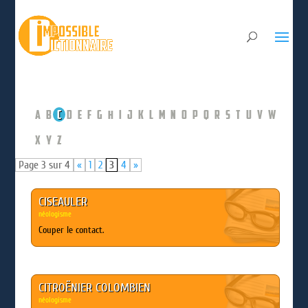
A
B
C
D
E
F
G
H
I
J
K
L
M
N
O
P
Q
R
S
T
U
V
W
X
Y
Z
Page 3 sur 4
«
1
2
3
4
»
CISEAULER
néologisme
Couper le contact.
CITROËNIER COLOMBIEN
néologisme