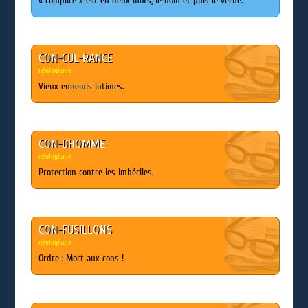
« complice » est en deux mots, le nom et puis le verbe.
CON-CUL-RANCE
néologisme
Vieux ennemis intimes.
CON-DHOMME
néologisme
Protection contre les imbéciles.
CON-FUSILLONS
néologisme
Ordre : Mort aux cons !