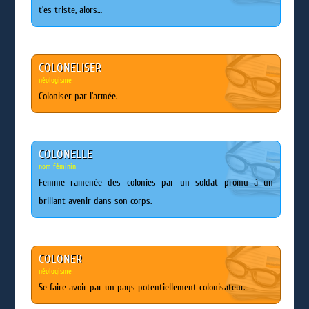
t’es triste, alors…
COLONELISER
néologisme
Coloniser par l’armée.
COLONELLE
nom féminin
Femme ramenée des colonies par un soldat promu à un
brillant avenir dans son corps.
COLONER
néologisme
Se faire avoir par un pays potentiellement colonisateur.