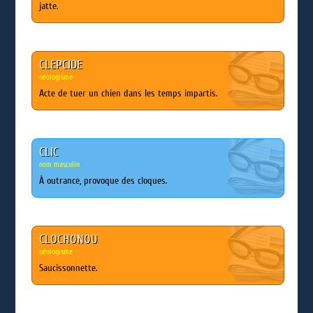
jatte.
CLEPCIDE
néologisme
Acte de tuer un chien dans les temps impartis.
CLIC
nom masculin
À outrance, provoque des cloques.
CLOCHONOU
néologisme
Saucissonnette.