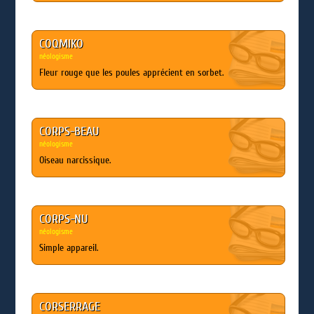
COQMIKO
néologisme
Fleur rouge que les poules apprécient en sorbet.
CORPS-BEAU
néologisme
Oiseau narcissique.
CORPS-NU
néologisme
Simple appareil.
CORSERRAGE