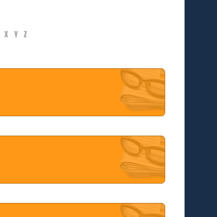
X
Y
Z