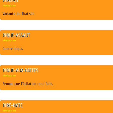
PIPEPOT
néologisme
Variante du Thaï shi.
PIQUE-ASSAUT
néologisme
Guerre niqua.
PIQUE-AUX-PATTES
néologisme
Femme que l’épilation rend folle.
PIRE-HATE
néologisme