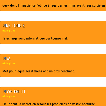
Geek dont l’impatience l’oblige à regarder les films avant leur sortie en 
PIRE-TOUPIE
néologisme
Téléchargement informatique qui tourne mal.
PISA
néologisme
Met pour lequel les italiens ont un gros penchant.
PISSE-EN-LIT
néologisme
Fleur dont la décoction résout les problèmes de vessie nocturne.