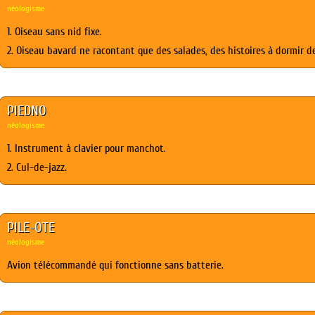
néologisme
1. Oiseau sans nid fixe.
2. Oiseau bavard ne racontant que des salades, des histoires à dormir 
PIEDNO
néologisme
1. Instrument à clavier pour manchot.
2. Cul-de-jazz.
PILE-OTE
néologisme
Avion télécommandé qui fonctionne sans batterie.