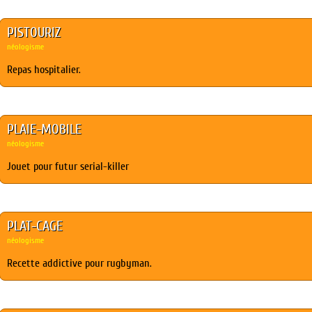
PISTOURIZ
néologisme
Repas hospitalier.
PLAIE-MOBILE
néologisme
Jouet pour futur serial-killer
PLAT-CAGE
néologisme
Recette addictive pour rugbyman.