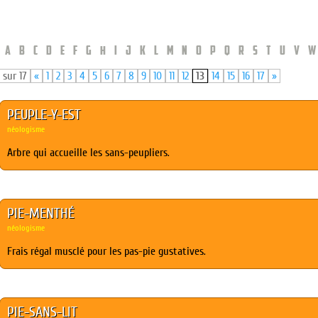
A
B
C
D
E
F
G
H
I
J
K
L
M
N
O
P
Q
R
S
T
U
V
W
 sur 17
«
1
2
3
4
5
6
7
8
9
10
11
12
13
14
15
16
17
»
PEUPLE-Y-EST
néologisme
Arbre qui accueille les sans-peupliers.
PIE-MENTHÉ
néologisme
Frais régal musclé pour les pas-pie gustatives.
PIE-SANS-LIT