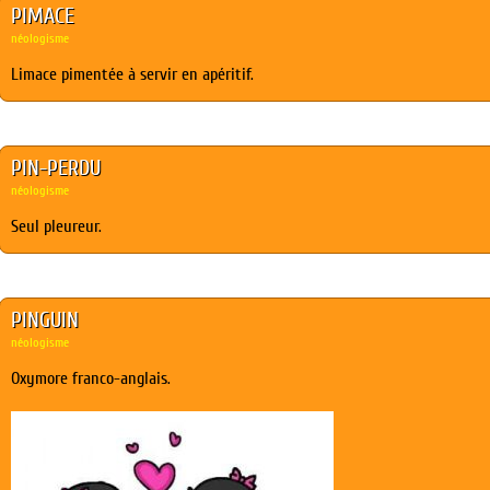
PIMACE
néologisme
Limace pimentée à servir en apéritif.
PIN-PERDU
néologisme
Seul pleureur.
PINGUIN
néologisme
Oxymore franco-anglais.