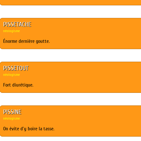
PISSETACHE
néologisme
Énorme dernière goutte.
PISSETOUT
néologisme
Fort diurétique.
PISSINE
néologisme
On évite d’y boire la tasse.