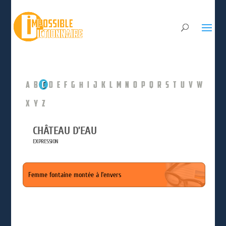
A
B
C
D
E
F
G
H
I
J
K
L
M
N
O
P
Q
R
S
T
U
V
W
X
Y
Z
CHÂTEAU D’EAU
EXPRESSION
Femme fontaine montée à l’envers