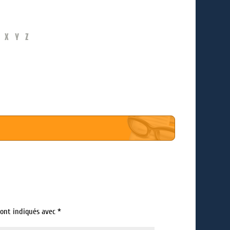
X
Y
Z
sont indiqués avec
*