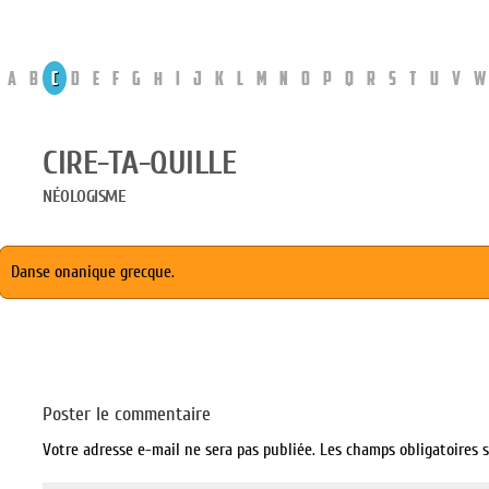
A
B
C
D
E
F
G
H
I
J
K
L
M
N
O
P
Q
R
S
T
U
V
W
CIRE-TA-QUILLE
NÉOLOGISME
Danse onanique grecque.
Poster le commentaire
Votre adresse e-mail ne sera pas publiée.
Les champs obligatoires 