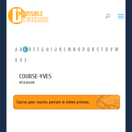
A
B
C
D
E
F
G
H
I
J
K
L
M
N
O
P
Q
R
S
T
U
V
W
X
Y
Z
COURSE-YVES
NÉOLOGISME
Course pour marins portant le même prénom.