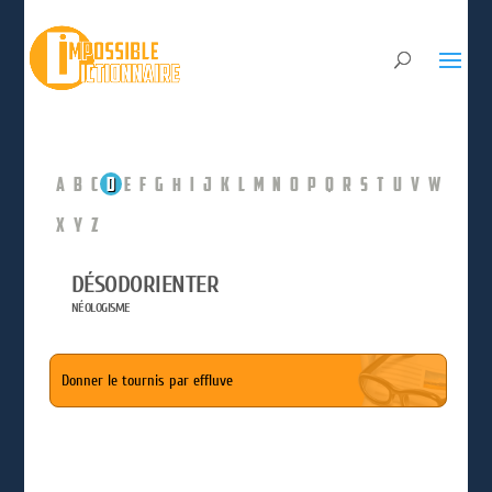
A
B
C
D
E
F
G
H
I
J
K
L
M
N
O
P
Q
R
S
T
U
V
W
X
Y
Z
DÉSODORIENTER
NÉOLOGISME
Donner le tournis par effluve