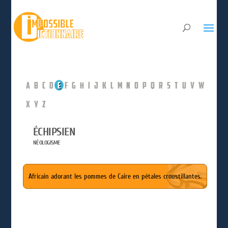
A
B
C
D
E
F
G
H
I
J
K
L
M
N
O
P
Q
R
S
T
U
V
W
X
Y
Z
ÉCHIPSIEN
NÉOLOGISME
Africain adorant les pommes de Caire en pétales croustillantes.