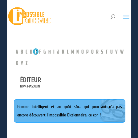
A
B
C
D
E
F
G
H
I
J
K
L
M
N
O
P
Q
R
S
T
U
V
W
X
Y
Z
ÉDITEUR
NOM MASCULIN
Homme intelligent et au goût sûr… qui pourtant n’a pas
encore découvert l’Impossible Dictionnaire, ce con !