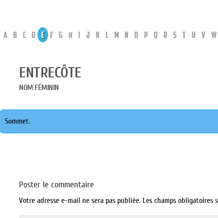
A
B
C
D
E
F
G
H
I
J
K
L
M
N
O
P
Q
R
S
T
U
V
W
ENTRECÔTE
NOM FÉMININ
Sommet.
Poster le commentaire
Votre adresse e-mail ne sera pas publiée.
Les champs obligatoires 