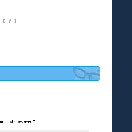
X
Y
Z
sont indiqués avec
*