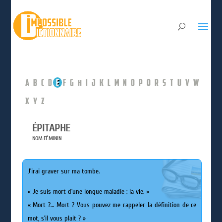
A
B
C
D
E
F
G
H
I
J
K
L
M
N
O
P
Q
R
S
T
U
V
W
X
Y
Z
ÉPITAPHE
NOM FÉMININ
J’irai graver sur ma tombe.
« Je suis mort d’une longue maladie : la vie. »
« Mort ?… Mort ? Vous pouvez me rappeler la définition de ce
mot, s’il vous plait ? »