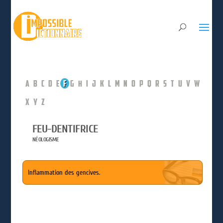
A
B
C
D
E
F
G
H
I
J
K
L
M
N
O
P
Q
R
S
T
U
V
W
X
Y
Z
FEU-DENTIFRICE
NÉOLOGISME
Inflammation des gencives.