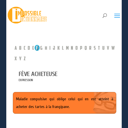
A
B
C
D
E
F
G
H
I
J
K
L
M
N
O
P
Q
R
S
T
U
V
W
X
Y
Z
FÈVE ACHETEUSE
EXPRESSION
Maladie compulsive qui oblige celui qui en est atteint à
acheter des tartes à la frangipane.