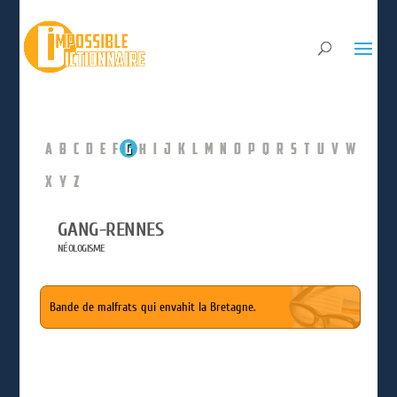
A
B
C
D
E
F
G
H
I
J
K
L
M
N
O
P
Q
R
S
T
U
V
W
X
Y
Z
GANG-RENNES
NÉOLOGISME
Bande de malfrats qui envahit la Bretagne.