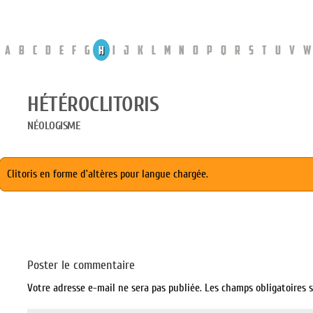
A
B
C
D
E
F
G
H
I
J
K
L
M
N
O
P
Q
R
S
T
U
V
W
HÉTÉROCLITORIS
NÉOLOGISME
Clitoris en forme d’altères pour langue chargée.
Poster le commentaire
Votre adresse e-mail ne sera pas publiée.
Les champs obligatoires 