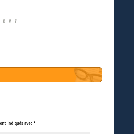
X
Y
Z
sont indiqués avec
*