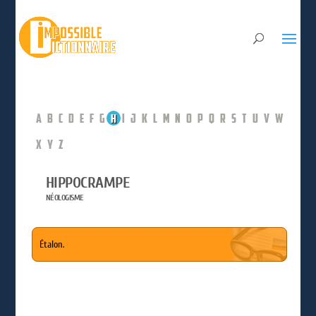
A
B
C
D
E
F
G
H
I
J
K
L
M
N
O
P
Q
R
S
T
U
V
W
X
Y
Z
HIPPOCRAMPE
NÉOLOGISME
Étalon.