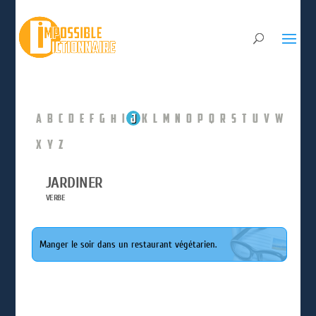
A
B
C
D
E
F
G
H
I
J
K
L
M
N
O
P
Q
R
S
T
U
V
W
X
Y
Z
JARDINER
VERBE
Manger le soir dans un restaurant végétarien.