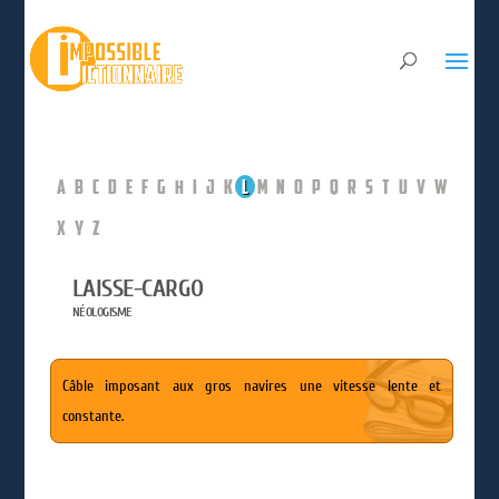
A
B
C
D
E
F
G
H
I
J
K
L
M
N
O
P
Q
R
S
T
U
V
W
X
Y
Z
LAISSE-CARGO
NÉOLOGISME
Câble imposant aux gros navires une vitesse lente et
constante.