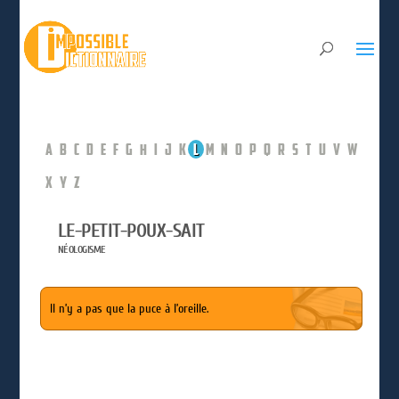
A
B
C
D
E
F
G
H
I
J
K
L
M
N
O
P
Q
R
S
T
U
V
W
X
Y
Z
LE-PETIT-POUX-SAIT
NÉOLOGISME
Il n’y a pas que la puce à l’oreille.