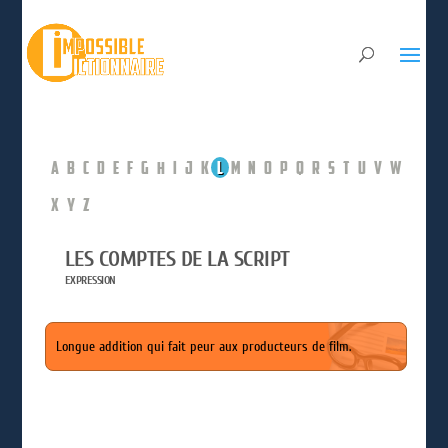
A
B
C
D
E
F
G
H
I
J
K
L
M
N
O
P
Q
R
S
T
U
V
W
X
Y
Z
LES COMPTES DE LA SCRIPT
EXPRESSION
Longue addition qui fait peur aux producteurs de film.