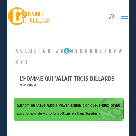
A
B
C
D
E
F
G
H
I
J
K
L
M
N
O
P
Q
R
S
T
U
V
W
X
Y
Z
L’HOMME QUI VALAIT TROIS BILLARDS
NOM PROPRE
Surnom de Steve Austin Power, espion bioniqueue plus connu
sous le nom de « J’te la mettrais en trois bandes ».