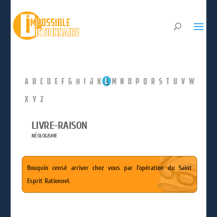
A
B
C
D
E
F
G
H
I
J
K
L
M
N
O
P
Q
R
S
T
U
V
W
X
Y
Z
LIVRE-RAISON
NÉOLOGISME
Bouquin censé arriver chez vous par l’opération du Saint
Esprit Rationnel.