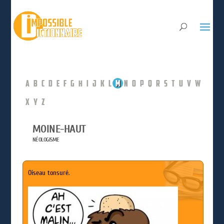
A
B
C
D
E
F
G
H
I
J
K
L
M
N
O
P
Q
R
S
T
U
V
W
X
Y
Z
MOINE-HAUT
NÉOLOGISME
Oiseau tonsuré.