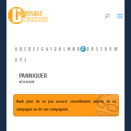
A
B
C
D
E
F
G
H
I
J
K
L
M
N
O
P
Q
R
S
T
U
V
W
X
Y
Z
PANNIQUER
NÉOLOGISME
Avoir peur de ne pas assurer sexuellement auprès de sa
compagne ou de son compagnon.