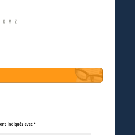
X
Y
Z
sont indiqués avec
*