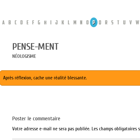
A
B
C
D
E
F
G
H
I
J
K
L
M
N
O
P
Q
R
S
T
U
V
W
PENSE-MENT
NÉOLOGISME
Après réflexion, cache une réalité blessante.
Poster le commentaire
Votre adresse e-mail ne sera pas publiée.
Les champs obligatoires 