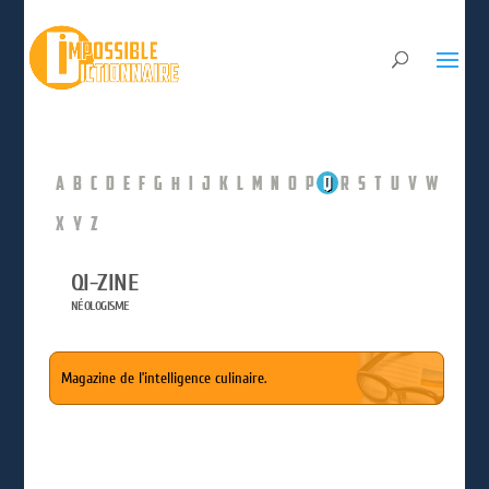
A
B
C
D
E
F
G
H
I
J
K
L
M
N
O
P
Q
R
S
T
U
V
W
X
Y
Z
QI-ZINE
NÉOLOGISME
Magazine de l’intelligence culinaire.