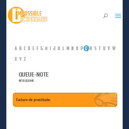
A
B
C
D
E
F
G
H
I
J
K
L
M
N
O
P
Q
R
S
T
U
V
W
X
Y
Z
QUEUE-NOTE
NÉOLOGISME
Facture de prostituée.