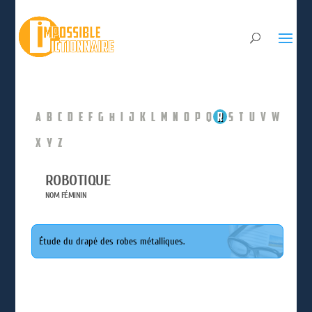
A
B
C
D
E
F
G
H
I
J
K
L
M
N
O
P
Q
R
S
T
U
V
W
X
Y
Z
ROBOTIQUE
NOM FÉMININ
Étude du drapé des robes métalliques.