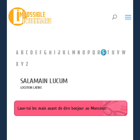
A
B
C
D
E
F
G
H
I
J
K
L
M
N
O
P
Q
R
S
T
U
V
W
X
Y
Z
SALAMAIN LUCUM
LOCUTION LATINE
Lave-toi les main avant de dire bonjour au Monsieur.