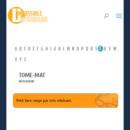
A
B
C
D
E
F
G
H
I
J
K
L
M
N
O
P
Q
R
S
T
U
V
W
X
Y
Z
TOME-MAT
NÉOLOGISME
Petit livre rouge pas très reluisant.