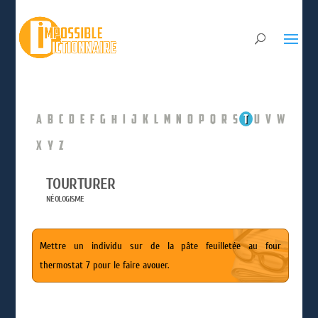
A
B
C
D
E
F
G
H
I
J
K
L
M
N
O
P
Q
R
S
T
U
V
W
X
Y
Z
TOURTURER
NÉOLOGISME
Mettre un individu sur de la pâte feuilletée au four
thermostat 7 pour le faire avouer.