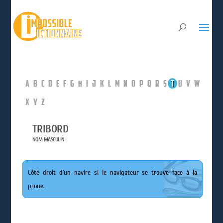
A
B
C
D
E
F
G
H
I
J
K
L
M
N
O
P
Q
R
S
T
U
V
W
X
Y
Z
TRIBORD
NOM MASCULIN
Côté droit d’un navire si le navigateur se trouve face à la
proue.