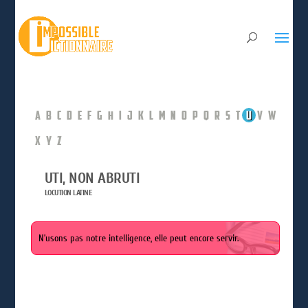
A
B
C
D
E
F
G
H
I
J
K
L
M
N
O
P
Q
R
S
T
U
V
W
X
Y
Z
UTI, NON ABRUTI
LOCUTION LATINE
N’usons pas notre intelligence, elle peut encore servir.