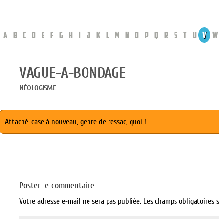
A
B
C
D
E
F
G
H
I
J
K
L
M
N
O
P
Q
R
S
T
U
V
W
VAGUE-A-BONDAGE
NÉOLOGISME
Attaché-case à nouveau, genre de ressac, quoi !
Poster le commentaire
Votre adresse e-mail ne sera pas publiée.
Les champs obligatoires 