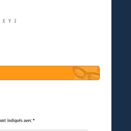
X
Y
Z
sont indiqués avec
*