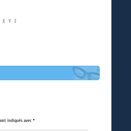
X
Y
Z
sont indiqués avec
*