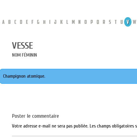
A
B
C
D
E
F
G
H
I
J
K
L
M
N
O
P
Q
R
S
T
U
V
W
VESSE
NOM FÉMININ
Champignon atomique.
Poster le commentaire
Votre adresse e-mail ne sera pas publiée.
Les champs obligatoires 