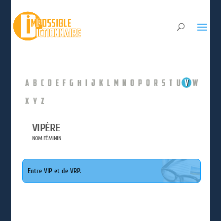
A
B
C
D
E
F
G
H
I
J
K
L
M
N
O
P
Q
R
S
T
U
V
W
X
Y
Z
VIPÈRE
NOM FÉMININ
Entre VIP et de VRP.