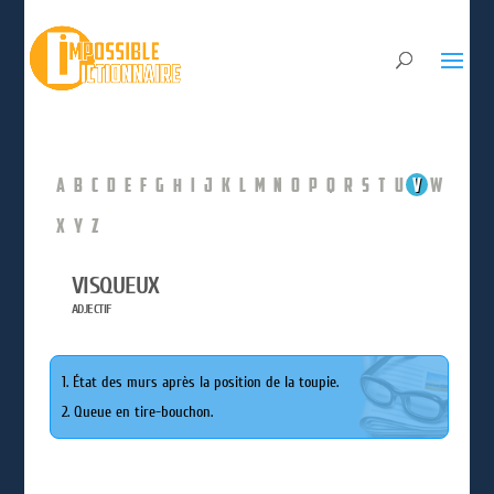
A
B
C
D
E
F
G
H
I
J
K
L
M
N
O
P
Q
R
S
T
U
V
W
X
Y
Z
VISQUEUX
ADJECTIF
1. État des murs après la position de la toupie.
2. Queue en tire-bouchon.