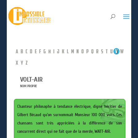
A
B
C
D
E
F
G
H
I
J
K
L
M
N
O
P
Q
R
S
T
U
V
W
X
Y
Z
VOLT-AIR
NOM PROPRE
Chanteur philosophe à tendance électrique, digne héritier de
Gilbert Bécaud qu’on surnommait
Monsieur 100 000 volts
. Ces
chansons sont très appréciées à la différence de son
concurrent direct qui ne fait que de la merde, WATT-AIR.