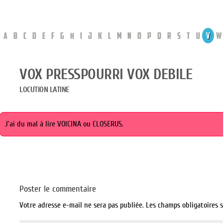
A
B
C
D
E
F
G
H
I
J
K
L
M
N
O
P
Q
R
S
T
U
V
W
VOX PRESSPOURRI VOX DEBILE
LOCUTION LATINE
J’ai du mal à lire VOICINA ou CLOSERUS.
Poster le commentaire
Votre adresse e-mail ne sera pas publiée.
Les champs obligatoires 