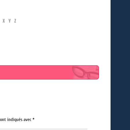
X
Y
Z
sont indiqués avec
*