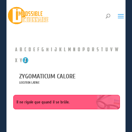
A
B
C
D
E
F
G
H
I
J
K
L
M
N
O
P
Q
R
S
T
U
V
W
X
Y
Z
ZYGOMATICUM CALORE
LOCUTION LATINE
Il ne rigole que quand il se brûle.